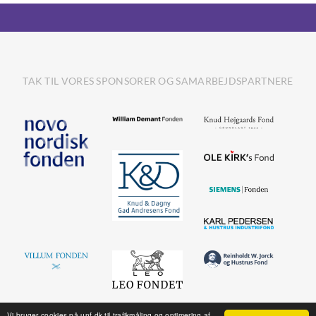
TAK TIL VORES SPONSORER OG SAMARBEJDSPARTNERE
Vi bruger cookies på unf.dk til trafikmåling og optimering af