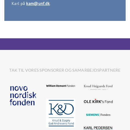
Karl på
kam@unf.dk
.
TAK TIL VORES SPONSORER OG SAMARBEJDSPARTNERE