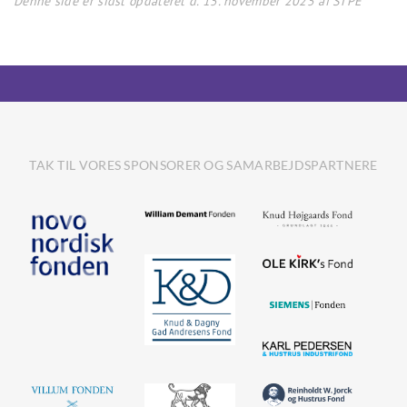
Denne side er sidst opdateret d. 15. november 2025 af STPE
TAK TIL VORES SPONSORER OG SAMARBEJDSPARTNERE